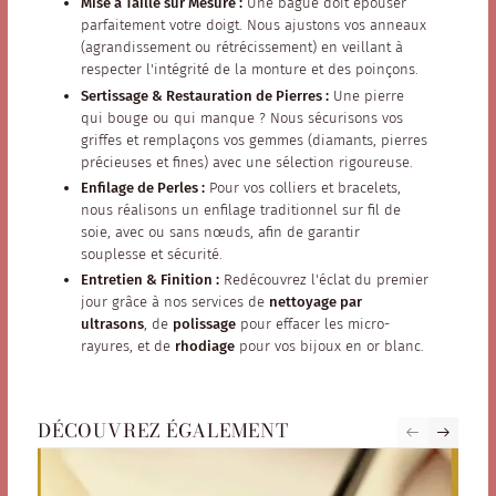
Mise à Taille sur Mesure :
Une bague doit épouser
parfaitement votre doigt. Nous ajustons vos anneaux
(agrandissement ou rétrécissement) en veillant à
respecter l'intégrité de la monture et des poinçons.
Sertissage & Restauration de Pierres :
Une pierre
qui bouge ou qui manque ? Nous sécurisons vos
griffes et remplaçons vos gemmes (diamants, pierres
précieuses et fines) avec une sélection rigoureuse.
Enfilage de Perles :
Pour vos colliers et bracelets,
nous réalisons un enfilage traditionnel sur fil de
soie, avec ou sans nœuds, afin de garantir
souplesse et sécurité.
Entretien & Finition :
Redécouvrez l'éclat du premier
jour grâce à nos services de
nettoyage par
ultrasons
, de
polissage
pour effacer les micro-
rayures, et de
rhodiage
pour vos bijoux en or blanc.
DÉCOUVREZ ÉGALEMENT