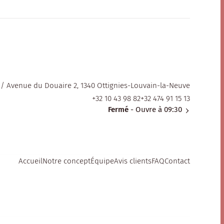
/ Avenue du Douaire 2, 1340 Ottignies-Louvain-la-Neuve
+32 10 43 98 82
+32 474 91 15 13
Fermé
- Ouvre à 09:30
Accueil
Notre concept
Équipe
Avis clients
FAQ
Contact